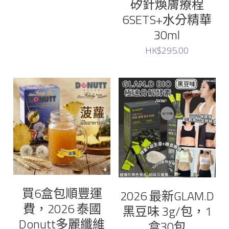
矽針煥膚療程
6SETS+水分精華
Ruthair
30ml
HK$295.00
cellinkos
蟲草大王
donutt
七 色花
sliswiss
買6盒包順豐運
2026 最新GLAM.D
費，2026 泰國
黑豆味 3g/包，1
Donutt多麗纖維
盒30包