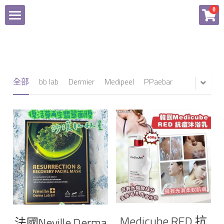
×
0
商品分類
Home
所有商品分類
商品
全部
bb lab
Dermier
Medipeel
PPaebar
付款辦法
所有商品分類
Facebook
bb lab
Dermier
登錄
Medipeel
PPaebar
Medicube RED 抗
法國Neville Derma