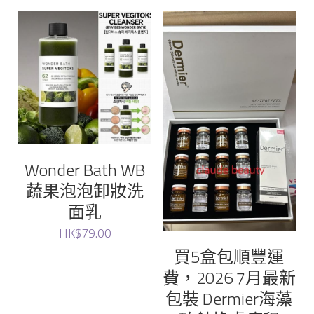
Maqui
Rejuran
JUNG KWAN JANG Korean Red Ginseng
Medicube
sery
Wonder Bath WB
蔬果泡泡卸妝洗
Torriden
面乳
Sudee
HK$79.00
買5盒包順豐運
Neville
費，2026 7月最新
包裝 Dermier海藻
Dr. Graft