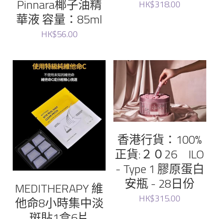
Pinnara椰子油精
HK$318.00
華液 容量：85ml
HK$56.00
香港行貨：100%
正貨:２０26 ILO
- Type 1 膠原蛋白
安瓶 - 28日份
MEDITHERAPY 維
HK$315.00
他命8小時集中淡
斑貼1盒6片