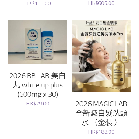
HK$606.00
HK$103.00
Unove
Sungboon
Raimethx
Foodology
2026 BB LAB 美白
Ronas
丸 white up plus
(600mg x 30)
WHOO后
2026 MAGIC LAB
HK$79.00
全新減白髮洗頭
Lefilleo
水 （金裝 ）
CHOSUNGAH MEGA FIT
HK$188.00