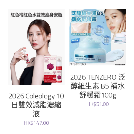
Glam
magic lab
Vella
Yuzumi
Fatera
2026 TENZERO 泛
醇維生素 B5 補水
Lacto-Fit
舒緩霜100g
2026 Coleology 10
日雙效減脂濃縮
bravity
HK$51.00
液
lefilleo
HK$147.00