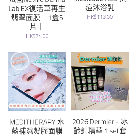
Elthy
痘沐浴乳
Lab EX復活草再生
翡翠面膜｜1盒5
HK$113.00
Feelfing
片｜
Growus
HK$74.00
Eunice
LG
Dr.Melaxin
Meditherapy
Sheibe
2026 Dermier - 冰
MEDITHERAPY 水
齡針精華 1 set套
藍補濕凝膠面膜
wellage