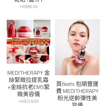
HK$86.00
MEDITHERAPY 金
絲緊緻拉提乳霜
買6sets 包順豐運
+金絲抗老EMS緊
費 MEDITHERAPY
緻美容儀
粉光逆齡彈性美
HK$228.00
容儀