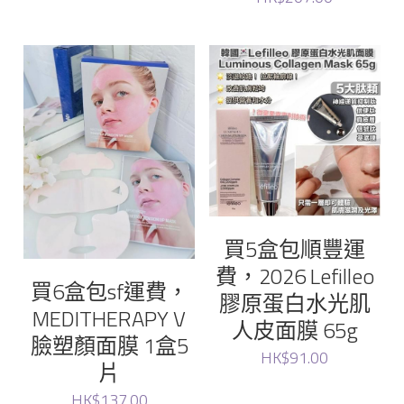
買5盒包順豐運
費，2026 Lefilleo
買6盒包sf運費，
膠原蛋白水光肌
MEDITHERAPY V
人皮面膜 65g
臉塑顏面膜 1盒5
HK$91.00
片
HK$137.00