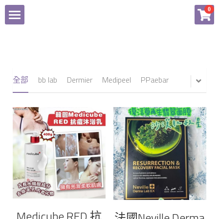
×
0
商品分類
Home
所有商品分類
商品
全部
bb lab
Dermier
Medipeel
PPaebar
付款辦法
所有商品分類
Facebook
bb lab
Dermier
登錄
Medipeel
PPaebar
Medicube RED 抗
法國Neville Derma