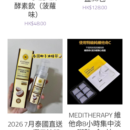
酵素飲（菠蘿
HK$128.00
味）
HK$48.00
MEDITHERAPY 維
他命8小時集中淡
2026 7月泰國直送