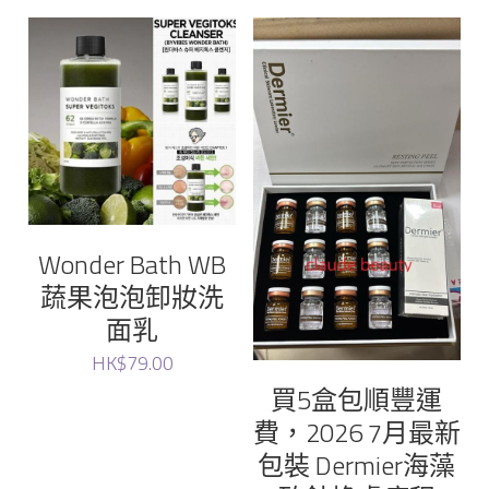
lefilleo
ilo
Rejuran
JUNG KWAN JANG Korean Red Ginseng
Medicube
Wonder Bath WB
蔬果泡泡卸妝洗
sery
面乳
Torriden
HK$79.00
買5盒包順豐運
Sudee
費，2026 7月最新
包裝 Dermier海藻
Neville