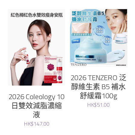
Glam
Aprilskin
magic lab
Vella
Yuzumi
2026 TENZERO 泛
醇維生素 B5 補水
Fatera
舒緩霜100g
2026 Coleology 10
日雙效減脂濃縮
Lacto-Fit
HK$51.00
液
bravity
HK$147.00