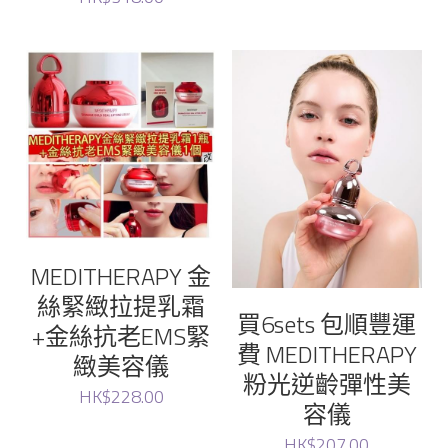
MEDITHERAPY 金
絲緊緻拉提乳霜
買6sets 包順豐運
+金絲抗老EMS緊
費 MEDITHERAPY
緻美容儀
粉光逆齡彈性美
HK$228.00
容儀
HK$207.00