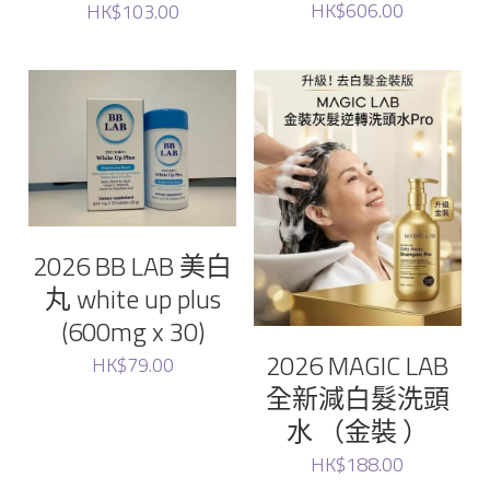
HK$606.00
HK$103.00
Unove
Sungboon
Raimethx
Foodology
2026 BB LAB 美白
Ronas
丸 white up plus
(600mg x 30)
WHOO后
2026 MAGIC LAB
HK$79.00
全新減白髮洗頭
Lefilleo
水 （金裝 ）
CHOSUNGAH MEGA FIT
HK$188.00