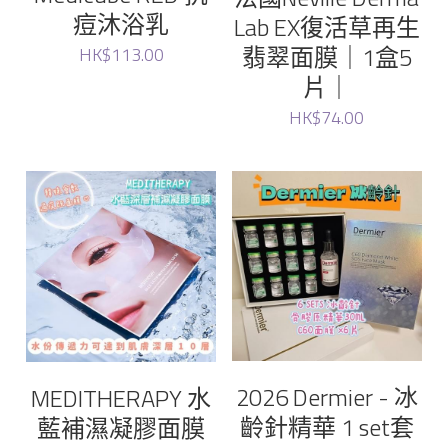
Elthy
痘沐浴乳
Lab EX復活草再生
翡翠面膜｜1盒5
HK$113.00
Cosset
片｜
Growus
HK$74.00
Eunice
LG
Dr.Melaxin
Meditherapy
Sheibe
2026 Dermier - 冰
MEDITHERAPY 水
齡針精華 1 set套
藍補濕凝膠面膜
wellage