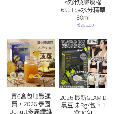
矽針煥膚療程
6SETS+水分精華
Dr. Graft
30ml
HK$295.00
Ruthair
cellinkos
蟲草大王
donutt
七 色花
sliswiss
買6盒包順豐運
2026 最新GLAM.D
費，2026 泰國
黑豆味 3g/包，1
Donutt多麗纖維
盒30包