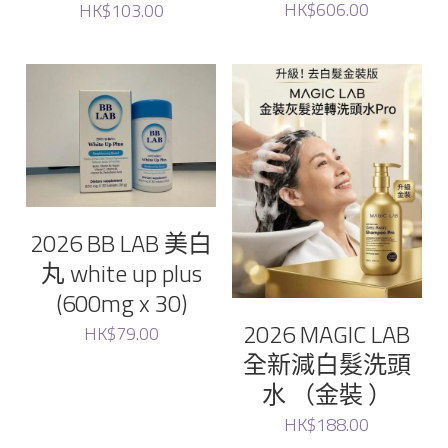
HK$606.00
HK$103.00
Unove
Sungboon
Raimethx
Foodology
2026 BB LAB 美白
Ronas
丸 white up plus
(600mg x 30)
WHOO后
2026 MAGIC LAB
HK$79.00
全新減白髮洗頭
Lefilleo
水 （金裝 ）
CHOSUNGAH MEGA FIT
HK$188.00