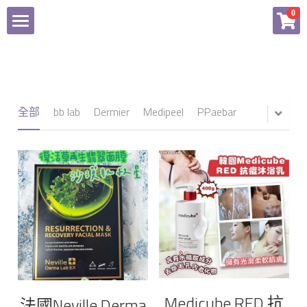
×
0
商品分類
Home
所有商品分類
商品
全部
bb lab
Dermier
Medipeel
PPaebar
付款辦法
所有商品分類
Facebook
bb lab
Dermier
登錄
Medipeel
PPaebar
Medicube RED 抗
法國Neville Derma