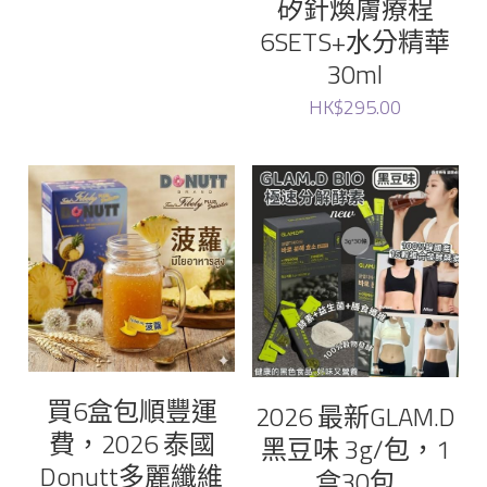
矽針煥膚療程
6SETS+水分精華
Ruthair
30ml
HK$295.00
cellinkos
蟲草大王
donutt
七 色花
sliswiss
買6盒包順豐運
2026 最新GLAM.D
費，2026 泰國
黑豆味 3g/包，1
Donutt多麗纖維
盒30包