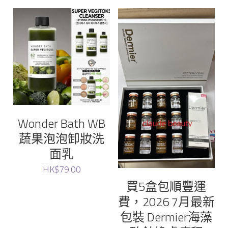
Maqui
Rejuran
JUNG KWAN JANG Korean Red Ginseng
Medicube
sery
Wonder Bath WB
蔬果泡泡卸妝洗
Torriden
面乳
Sudee
HK$79.00
買5盒包順豐運
Neville
費，2026 7月最新
包裝 Dermier海藻
Dr. Graft