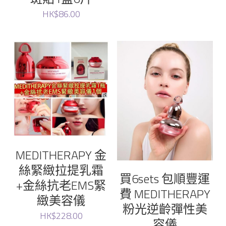
HK$86.00
MEDITHERAPY 金
絲緊緻拉提乳霜
買6sets 包順豐運
+金絲抗老EMS緊
費 MEDITHERAPY
緻美容儀
粉光逆齡彈性美
HK$228.00
容儀