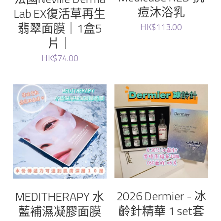
Elthy
痘沐浴乳
Lab EX復活草再生
翡翠面膜｜1盒5
HK$113.00
Feelfing
片｜
Growus
HK$74.00
Eunice
LG
Dr.Melaxin
Meditherapy
Sheibe
2026 Dermier - 冰
MEDITHERAPY 水
齡針精華 1 set套
藍補濕凝膠面膜
wellage