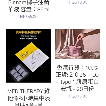
Pinnara椰子油精
HK$318.00
華液 容量：85ml
HK$56.00
香港行貨：100%
正貨:２０26 ILO
- Type 1 膠原蛋白
安瓶 - 28日份
MEDITHERAPY 維
HK$315.00
他命8小時集中淡
斑貼1盒6片