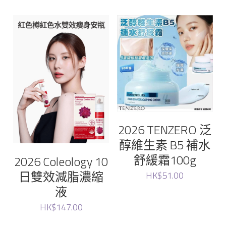
Glam
magic lab
Vella
Yuzumi
Fatera
2026 TENZERO 泛
醇維生素 B5 補水
Lacto-Fit
舒緩霜100g
2026 Coleology 10
日雙效減脂濃縮
bravity
HK$51.00
液
lefilleo
HK$147.00