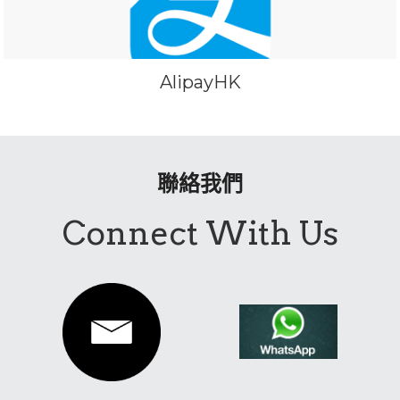
AlipayHK
聯絡我們
Connect With Us