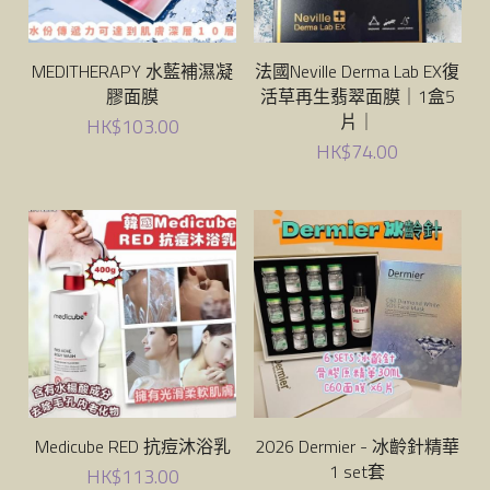
Glam
MEDITHERAPY 水藍補濕凝
法國Neville Derma Lab EX復
magic lab
膠面膜
活草再生翡翠面膜｜1盒5
片｜
HK$103.00
Vella
HK$74.00
Yuzumi
Fatera
Lacto-Fit
bravity
lefilleo
Medicube RED 抗痘沐浴乳
2026 Dermier - 冰齡針精華
1 set套
HK$113.00