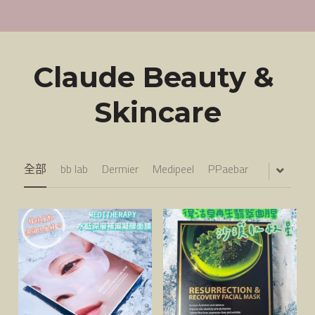
Unove
Sungboon
Claude Beauty & 
Raimethx
Skincare
Foodology
全部
bb lab
Dermier
Medipeel
PPaebar
Ronas
WHOO后
Lefilleo
CHOSUNGAH MEGA FIT