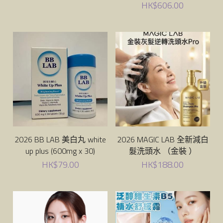
Maqui
HK$606.00
Rejuran
JUNG KWAN JANG Korean Red Ginseng
Medicube
sery
Torriden
2026 BB LAB 美白丸 white
2026 MAGIC LAB 全新減白
up plus (600mg x 30)
髮洗頭水 （金裝 ）
HK$79.00
HK$188.00
Sudee
Neville
Dr. Graft