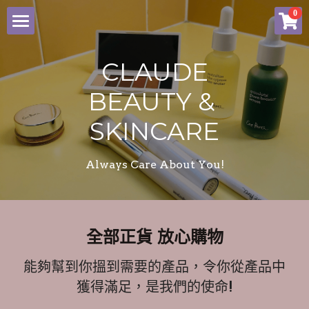
×
0
商品分類
Home
CLAUDE
所有商品分類
商品
BEAUTY & 
付款辦法
所有商品分類
SKINCARE
Facebook
bb lab
Always Care About You!
Dermier
登錄
Medipeel
全部正貨 放心購物
能夠幫到你搵到需要的產品，令你從產品中
PPaebar
獲得滿足，是我們的使命!