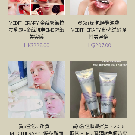
MEDITHERAPY 金絲緊緻拉
買6sets 包順豐運費
提乳霜+金絲抗老EMS緊緻
MEDITHERAPY 粉光逆齡彈
美容儀
性美容儀
HK$228.00
HK$207.00
買6盒包sf運費，
買6盒包順豐運費，2026
MEDITHERAPY V臉塑顏面
韓國lefilleo 麗菲歐色修奶皮