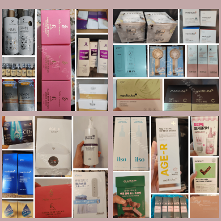
Elthy
Feelfing
Growus
Eunice
LG
Dr.Melaxin
Meditherapy
Sheibe
wellage