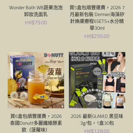
Wonder Bath WB蔬果泡泡
買5盒包順豐運費，2026 7
卸妝洗面乳
月最新包裝 Dermier海藻矽
針煥膚療程6SETS+水分精
HK$79.00
華30ml
HK$295.00
買6盒包順豐運費，2026
2026 最新GLAM.D 黑豆味
泰國Donutt多麗纖維酵素
3g/包，1盒30包
飲（菠蘿味）
HK$128.00