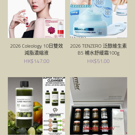
Ruthair
cellinkos
蟲草大王
2026 Coleology 10日雙效
2026 TENZERO 泛醇維生素
減脂濃縮液
B5 補水舒緩霜100g
HK$147.00
HK$51.00
donutt
七 色花
sliswiss