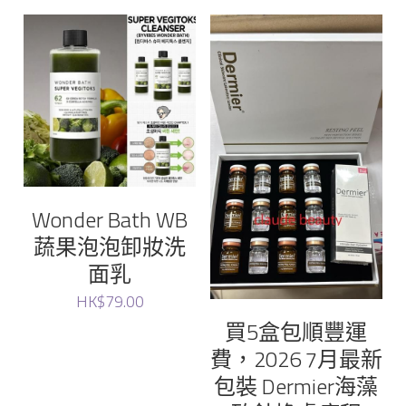
Maqui
Rejuran
JUNG KWAN JANG Korean Red Ginseng
Medicube
sery
Wonder Bath WB
蔬果泡泡卸妝洗
Torriden
面乳
Sudee
HK$79.00
買5盒包順豐運
Neville
費，2026 7月最新
包裝 Dermier海藻
Dr. Graft