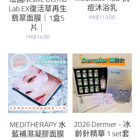
Elthy
痘沐浴乳
Lab EX復活草再生
翡翠面膜｜1盒5
HK$113.00
Feelfing
片｜
Growus
HK$74.00
Eunice
LG
Dr.Melaxin
Meditherapy
Sheibe
2026 Dermier - 冰
MEDITHERAPY 水
齡針精華 1 set套
藍補濕凝膠面膜
wellage