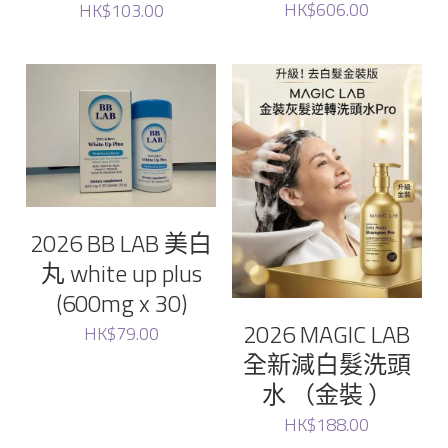
HK$606.00
HK$103.00
Unove
Sungboon
Raimethx
Foodology
2026 BB LAB 美白
Ronas
丸 white up plus
(600mg x 30)
WHOO后
2026 MAGIC LAB
HK$79.00
全新減白髮洗頭
Lefilleo
水 （金裝 ）
CHOSUNGAH MEGA FIT
HK$188.00