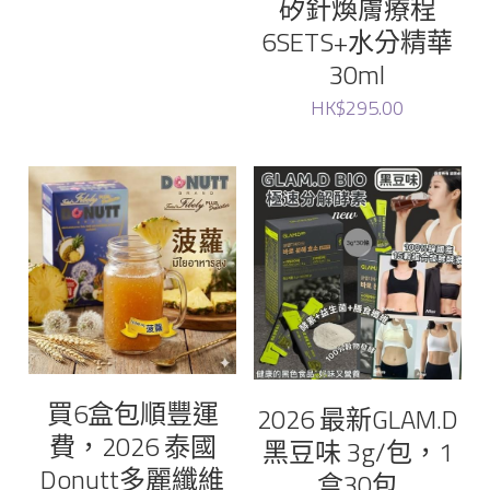
矽針煥膚療程
6SETS+水分精華
Ruthair
30ml
HK$295.00
cellinkos
蟲草大王
donutt
七 色花
sliswiss
買6盒包順豐運
2026 最新GLAM.D
費，2026 泰國
黑豆味 3g/包，1
Donutt多麗纖維
盒30包