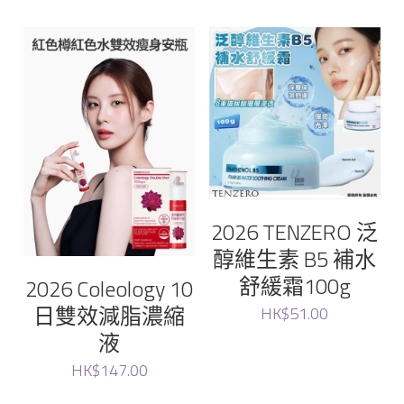
Glam
magic lab
Vella
Yuzumi
Fatera
2026 TENZERO 泛
醇維生素 B5 補水
Lacto-Fit
舒緩霜100g
2026 Coleology 10
日雙效減脂濃縮
bravity
HK$51.00
液
lefilleo
HK$147.00