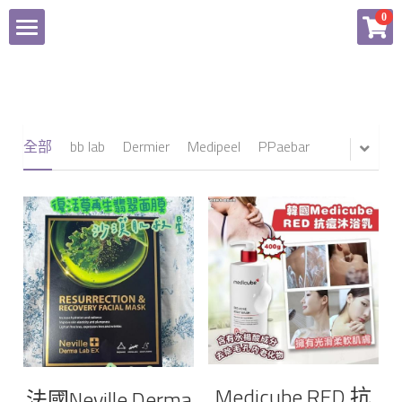
×
0
商品分類
Home
所有商品分類
商品
全部
bb lab
Dermier
Medipeel
PPaebar
付款辦法
所有商品分類
Facebook
bb lab
Dermier
登錄
Medipeel
PPaebar
Medicube RED 抗
法國Neville Derma