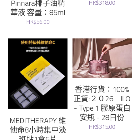
Pinnara椰子油精
HK$318.00
華液 容量：85ml
HK$56.00
香港行貨：100%
正貨:２０26 ILO
- Type 1 膠原蛋白
安瓶 - 28日份
MEDITHERAPY 維
HK$315.00
他命8小時集中淡
斑貼1盒6片