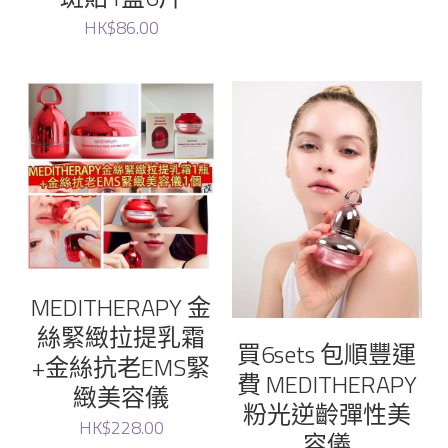
HK$86.00
MEDITHERAPY 金
絲緊緻拉提乳霜
買6sets 包順豐運
+金絲抗老EMS緊
費 MEDITHERAPY
緻美容儀
粉光逆齡彈性美
HK$228.00
容儀