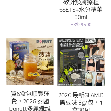
矽針煥膚療程
6SETS+水分精華
Ruthair
30ml
HK$295.00
cellinkos
蟲草大王
donutt
七 色花
sliswiss
買6盒包順豐運
2026 最新GLAM.D
費，2026 泰國
黑豆味 3g/包，1
Donutt多麗纖維
盒30包