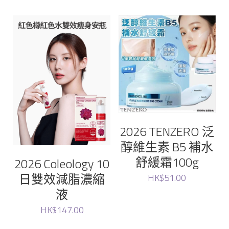
Glam
magic lab
Vella
Yuzumi
Fatera
2026 TENZERO 泛
醇維生素 B5 補水
Lacto-Fit
舒緩霜100g
2026 Coleology 10
日雙效減脂濃縮
bravity
HK$51.00
液
lefilleo
HK$147.00