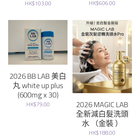
HK$606.00
HK$103.00
Unove
Sungboon
Raimethx
Foodology
2026 BB LAB 美白
Ronas
丸 white up plus
(600mg x 30)
WHOO后
2026 MAGIC LAB
HK$79.00
全新減白髮洗頭
Lefilleo
水 （金裝 ）
CHOSUNGAH MEGA FIT
HK$188.00