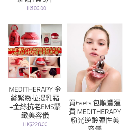
HK$86.00
MEDITHERAPY 金
絲緊緻拉提乳霜
買6sets 包順豐運
+金絲抗老EMS緊
費 MEDITHERAPY
緻美容儀
粉光逆齡彈性美
HK$228.00
容儀