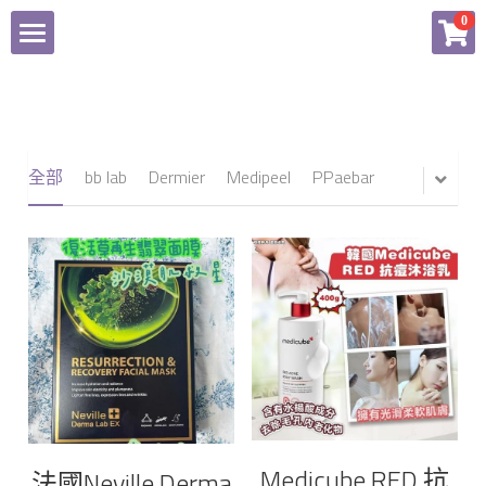
×
0
商品分類
Home
所有商品分類
商品
全部
bb lab
Dermier
Medipeel
PPaebar
付款辦法
所有商品分類
Facebook
bb lab
Dermier
登錄
Medipeel
PPaebar
Medicube RED 抗
法國Neville Derma