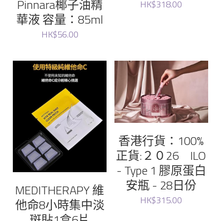
Pinnara椰子油精
HK$318.00
華液 容量：85ml
HK$56.00
香港行貨：100%
正貨:２０26 ILO
- Type 1 膠原蛋白
安瓶 - 28日份
MEDITHERAPY 維
HK$315.00
他命8小時集中淡
斑貼1盒6片