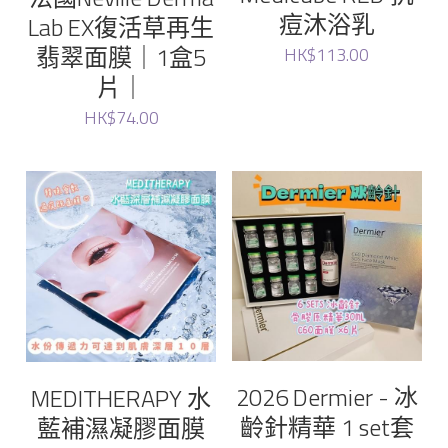
Elthy
痘沐浴乳
Lab EX復活草再生
翡翠面膜｜1盒5
HK$113.00
Feelfing
片｜
Growus
HK$74.00
Eunice
LG
Dr.Melaxin
Meditherapy
Sheibe
2026 Dermier - 冰
MEDITHERAPY 水
齡針精華 1 set套
藍補濕凝膠面膜
wellage