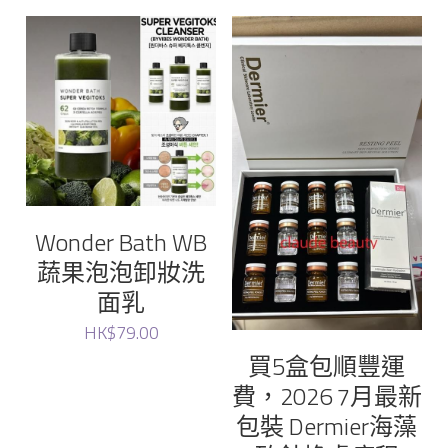
Maqui
Rejuran
JUNG KWAN JANG Korean Red Ginseng
Medicube
sery
Wonder Bath WB
蔬果泡泡卸妝洗
Torriden
面乳
Sudee
HK$79.00
買5盒包順豐運
Neville
費，2026 7月最新
包裝 Dermier海藻
Dr. Graft