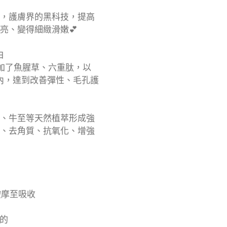
，護膚界的黑科技，提高
亮、變得細緻滑嫩💕
白
添加了魚腥草、六重肽，以
毛孔內，達到改善彈性、毛孔護
、牛至等天然植萃形成強
、去角質、抗氧化、增強
按摩至吸收
常的