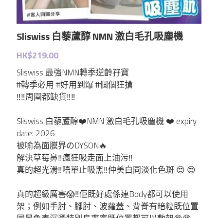
Elthy
Feelfing
Sliswiss 白藜蘆醇 NMN 激白毛孔吸塵機
Growus
HK$219.00
Sliswiss 最強NMN轉季逆齡孖寶
Eunice
#轉季必用 #好用到爆 #個個狂搶
‼️‼️周圍都缺貨‼️‼️
LG
Sliswiss 白藜蘆醇❤️NMN 激白毛孔吸塵機 ❤️ expiry
Dr.Melaxin
date: 2026
被喻為面膜界のDYSON🔥
解決草莓鼻‼️瘋狂吸走面上油污‼️
Meditherapy
真的超光滑‼️唔單止吸黑‼️仲美白同淡化色斑 😍 😍
Sheibe
真的超級厲害😱‼️佢既好處係連Body都可以使用
架；例如手肘、腳肘、波蘿蓋、背脊有暗粒既位置
wellage