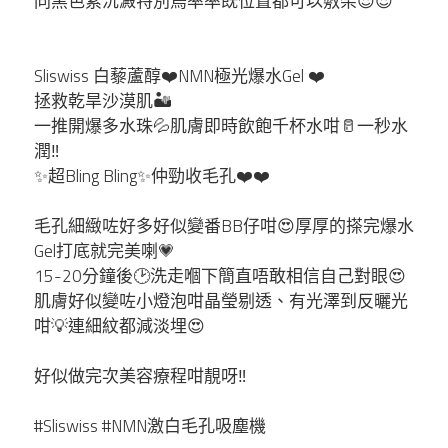
同黑色素沉澱特別烏率率既位置都可以敷架😍😍
Unove
Sliswiss 白藜蘆醇❤️NMN極光爆水Gel ❤️
Sungboon
拯救乾旱沙漠肌🏜️
一推開爆多水珠💦肌膚即時飲飽千杯水咁🥛一秒水
Raimethx
潤‼️
✨超Bling Bling✨仲勁收毛孔❤️❤️
Foodology
毛孔細緻咗好多好似變番BB仔咁😍厚厚的搽完爆水
Gel打底就完美喇💗
Ronas
15-20分鐘後🕑洗走嗰下簡直唔敢相信自己對眼😍
肌膚好似變咗小燈泡咁晶瑩剔透、有光澤到反曬光
WHOO后
咁💡連細紋都減淡埋😍
Lefilleo
好似做完次美容療程咁靚呀‼️ ️
CHOSUNGAH MEGA FIT
#Sliswiss #NMN激白毛孔吸塵機