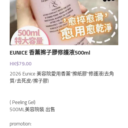
Elthy
Feelfing
Growus
Eunice
EUNICE 香薰擦子膠修護液500ml
LG
HK$79.00
2026 Eunice 美容院愛用香薰"擦紙膠"修護液(去角
Dr.Melaxin
質/去死皮/擦子膠)
Meditherapy
( Peeling Gel)
Sheibe
500ML美容院裝 出售
promotion:
wellage