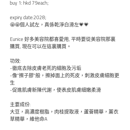
buy 1: hkd 79each;
Unove
expiry date:2028;
🤩🤩個人試左，真係乾淨白滑左💗💗
Sungboon
Eunice 好多美容院都喜愛用, 平時要從美容院那裏
Raimethx
購買, 現在可以在這裏購買。
Foodology
功效:
-徹底去除皮膚老死的細胞及污垢
Ronas
-像"擦子膠"般，擦掉面上的死皮，刺激皮膚細胞更
生
WHOO后
-促進肌膚新陳代謝，使表皮肌膚細嫩柔滑
主要成份:
Lefilleo
大豆，高濃度樹脂，肉桂提取液，蘆薈精華，薰衣
草精華，維他命A
CHOSUNGAH MEGA FIT