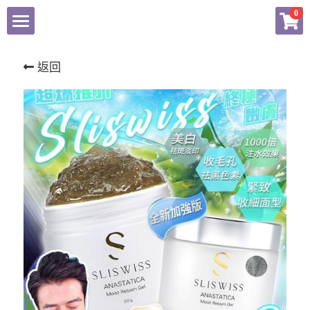
×
0
商品分類
Home
返回
所有商品分類
商品
付款辦法
所有商品分類
Facebook
bb lab
Dermier
登錄
Medipeel
PPaebar