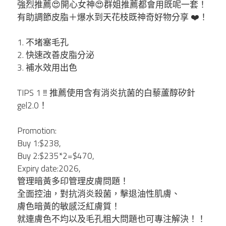
強烈推薦😍開心女神😍群姐推薦都會用既呢一套！
有助調節皮脂＋爆水到天花枝既神奇好物分享 ❤️！
Unove
1. 不堵塞毛孔
Sungboon
2. 快速改善皮脂分泌
3. 補水效用出色
Raimethx
TIPS 1 ‼️ 推薦使用含有消炎抗菌的白藜蘆醇矽針
Foodology
gel2.0！
Ronas
Promotion:
Buy 1:$238,
Buy 2:$235*2=$470,
WHOO后
Expiry date:2026,
管理暗黃多印管理皮膚問題！
Lefilleo
全面控油，對抗消炎殺菌，擊退油性肌膚、
膚色暗黃的敏感泛紅膚質！
CHOSUNGAH MEGA FIT
就連膚色不均以及毛孔粗大問題也可專注解決！！