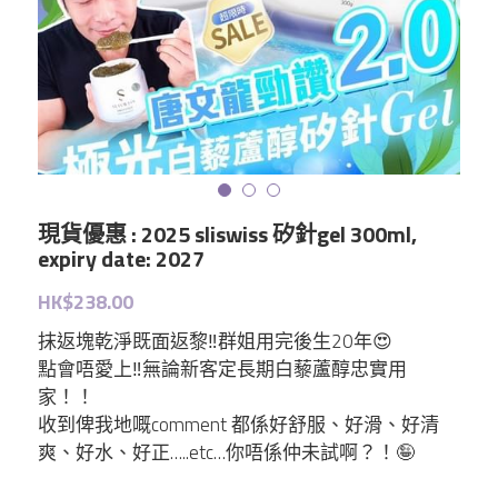
Elthy
Feelfing
Growus
Eunice
現貨優惠 : 2025 sliswiss 矽針gel 300ml,
LG
expiry date: 2027
HK$238.00
Dr.Melaxin
抹返塊乾淨既面返黎‼️群姐用完後生20年😍
Meditherapy
點會唔愛上‼️無論新客定長期白藜蘆醇忠實用
家！！
Sheibe
收到俾我地嘅comment 都係好舒服、好滑、好清
爽、好水、好正…..etc…你唔係仲未試啊？！🤪
wellage