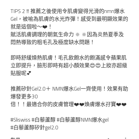
Glam
TIPS 2 ‼️ 推薦之後使用令肌膚變得光滑的nmn爆水
Gel，被喻為肌膚的水光炸彈！感受到最明顯效果的
magic lab
就是這個啦～❤️！
賦活肌膚調理的朝氣生命力 🔆 🔆因為炎熱夏季及
Vella
悶熱導致的粗毛孔及極度缺水問題！
Yuzumi
即時舒緩燥熱肌膚！毛孔飲飽水的飽滿感令蘋果肌
立即提升，臉形即時有超小顏效果😍😍上妝亦超級
貼服呢💕
Fatera
推薦矽針Gel2.0＋ NMN爆水Gel一齊使用！效果有助
Lacto-Fit
爆發更多30
倍！！最適合你的皮膚管理❤️❤️煥膚爆水孖寶❤️❤️
bravity
#Sliswiss #白藜蘆醇 #白藜蘆醇NMN爆水gel
lefilleo
#白藜蘆醇矽針gel2.0